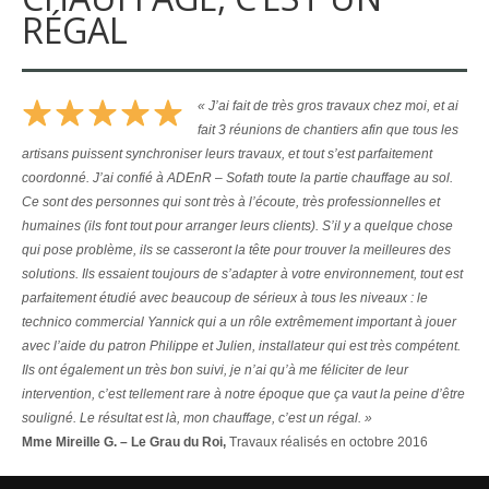
RÉGAL
« J’ai fait de très gros travaux chez moi, et ai
fait 3 réunions de chantiers afin que tous les
artisans puissent synchroniser leurs travaux, et tout s’est parfaitement
coordonné. J’ai confié à ADEnR – Sofath toute la partie chauffage au sol.
Ce sont des personnes qui sont très à l’écoute, très professionnelles et
humaines (ils font tout pour arranger leurs clients). S’il y a quelque chose
qui pose problème, ils se casseront la tête pour trouver la meilleures des
solutions. Ils essaient toujours de s’adapter à votre environnement, tout est
parfaitement étudié avec beaucoup de sérieux à tous les niveaux : le
technico commercial Yannick qui a un rôle extrêmement important à jouer
avec l’aide du patron Philippe et Julien, installateur qui est très compétent.
Ils ont également un très bon suivi, je n’ai qu’à me féliciter de leur
intervention, c’est tellement rare à notre époque que ça vaut la peine d’être
souligné. Le résultat est là, mon chauffage, c’est un régal. »
Mme Mireille G. – Le Grau du Roi,
Travaux réalisés en octobre 2016