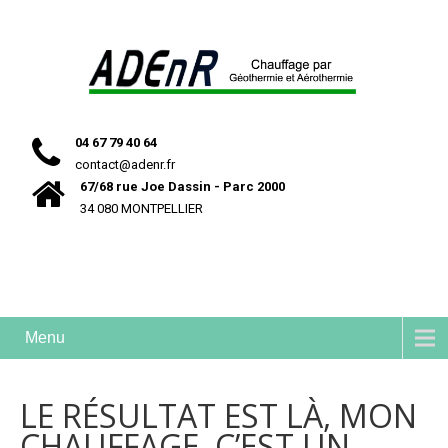
04 67 79 40 64
contact@adenr.fr
67/68 rue Joe Dassin - Parc 2000
34 080 MONTPELLIER
Menu
LE RÉSULTAT EST LÀ, MON
CHAUFFAGE, C’EST UN