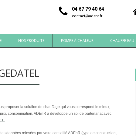
04 67 79 40 64
contact@adenr.fr
E
NOS PRODUITS
POMPE À CHALEUR
CHAUFFE-EAU
 GEDATEL
us proposer la solution de chauffage qui vous correspond le mieux,
, prix, consommation, ADEnR a développé un solide partenariat avec
EL.
r des données relevées par votre conseillé ADEnR (type de construction,