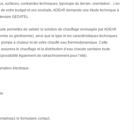
x, surfaces, contraintes techniques, typologie du terrain, orientation…) en
n de votre budget et vos souhaits, ADEnR demande une étude technique à
tenaire GEDATEL.
tude permettra de valider la solution de chauffage envisagée par ADEnR
rmie ou géothermie), ainsi que le type et les caractéristiques techniques
e pompe à chaleur et de votre chauffe eau thermodynamique. Cette
 assurera le chauffage et la distribution d’eau chaude sanitaire toute
(possibilité également de rafraichissement pour l’été).
mation électrique.
ie.
emplissez le formulaire contact.